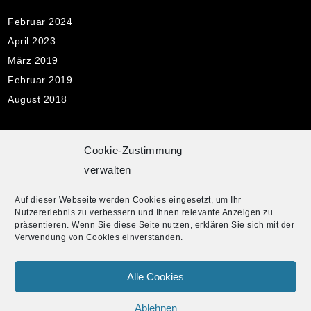
Februar 2024
April 2023
März 2019
Februar 2019
August 2018
Cookie-Zustimmung
Pflichtangaben
verwalten
Impressum
Auf dieser Webseite werden Cookies eingesetzt, um Ihr
Datenschutzerklärung
Nutzererlebnis zu verbessern und Ihnen relevante Anzeigen zu
Cookie-Richtlinie
präsentieren. Wenn Sie diese Seite nutzen, erklären Sie sich mit der
Verwendung von Cookies einverstanden.
Alle Cookies
© 2019 Eva Marie Sänger powered by
CocoBasic
Wordpress
Theme.
Ablehnen