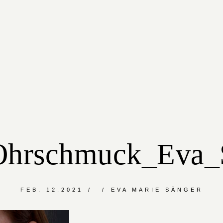
hrschmuck_Eva_S
FEB. 12.2021
EVA MARIE SÄNGER