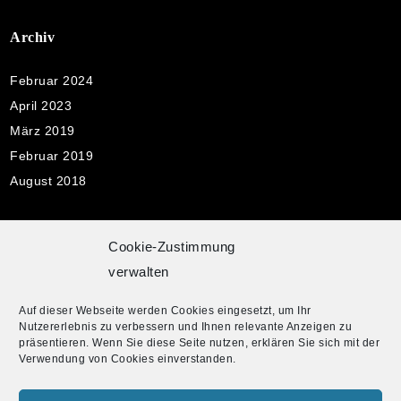
Archiv
Februar 2024
April 2023
März 2019
Februar 2019
August 2018
Cookie-Zustimmung
Pflichtangaben
verwalten
Impressum
Auf dieser Webseite werden Cookies eingesetzt, um Ihr
Datenschutzerklärung
Nutzererlebnis zu verbessern und Ihnen relevante Anzeigen zu
präsentieren. Wenn Sie diese Seite nutzen, erklären Sie sich mit der
Cookie-Richtlinie
Verwendung von Cookies einverstanden.