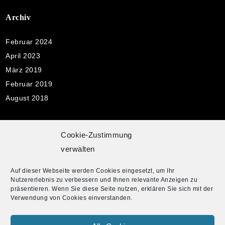
Archiv
Februar 2024
April 2023
März 2019
Februar 2019
August 2018
Cookie-Zustimmung
Pflichtangaben
verwalten
Impressum
Auf dieser Webseite werden Cookies eingesetzt, um Ihr
Datenschutzerklärung
Nutzererlebnis zu verbessern und Ihnen relevante Anzeigen zu
präsentieren. Wenn Sie diese Seite nutzen, erklären Sie sich mit der
Cookie-Richtlinie
Verwendung von Cookies einverstanden.