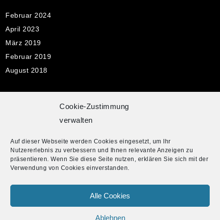
Februar 2024
April 2023
März 2019
Februar 2019
August 2018
Cookie-Zustimmung
Pflichtangaben
verwalten
Impressum
Auf dieser Webseite werden Cookies eingesetzt, um Ihr
Datenschutzerklärung
Nutzererlebnis zu verbessern und Ihnen relevante Anzeigen zu
Cookie-Richtlinie
präsentieren. Wenn Sie diese Seite nutzen, erklären Sie sich mit der
Verwendung von Cookies einverstanden.
Alle Cookies
© 2019 Eva Marie Sänger powered by
CocoBasic
Wordpress
Theme.
Ablehnen